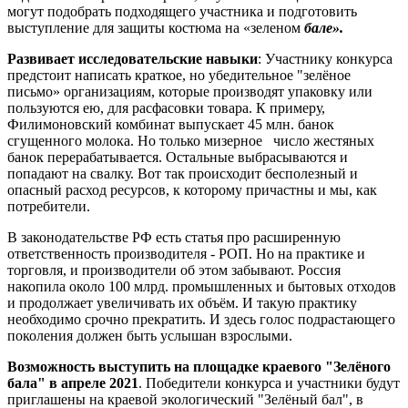
могут подобрать подходящего участника и подготовить
выступление для защиты костюма на «зеленом
бале».
Развивает исследовательские навыки
: Участнику конкурса
предстоит написать краткое, но убедительное "зелёное
письмо» организациям, которые производят упаковку или
пользуются ею, для расфасовки товара. К примеру,
Филимоновский комбинат выпускает 45 млн. банок
сгущенного молока. Но только мизерное число жестяных
банок перерабатывается. Остальные выбрасываются и
попадают на свалку. Вот так происходит бесполезный и
опасный расход ресурсов, к которому причастны и мы, как
потребители.
В законодательстве РФ есть статья про расширенную
ответственность производителя - РОП. Но на практике и
торговля, и производители об этом забывают. Россия
накопила около 100 млрд. промышленных и бытовых отходов
и продолжает увеличивать их объём. И такую практику
необходимо срочно прекратить. И здесь голос подрастающего
поколения должен быть услышан взрослыми.
Возможность выступить на площадке краевого "Зелёного
бала" в апреле 2021
. Победители конкурса и участники будут
приглашены на краевой экологический "Зелёный бал", в