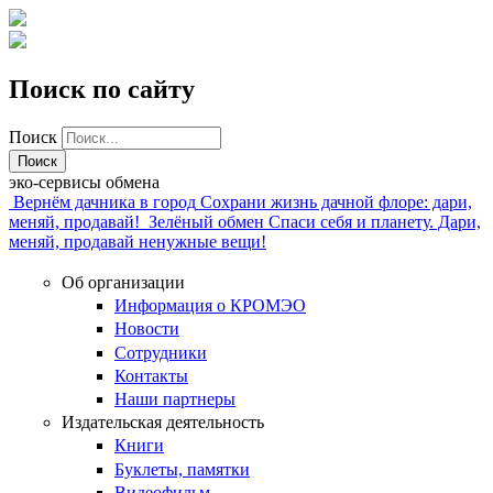
Поиск по сайту
Поиск
эко-сервисы обмена
Вернём дачника в город
Сохрани жизнь дачной флоре: дари,
меняй, продавай!
Зелёный обмен
Спаси себя и планету. Дари,
меняй, продавай ненужные вещи!
Об организации
Информация о КРОМЭО
Новости
Сотрудники
Контакты
Наши партнеры
Издательская деятельность
Книги
Буклеты, памятки
Видеофильм