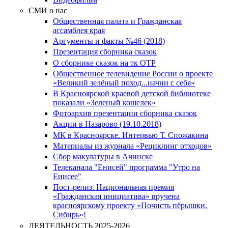
СМИ о нас
Общественная палата и Гражданская
ассамблея края
Аргументы и факты №46 (2018)
Презентация сборника сказок
О сборнике сказок на тк ОТР
Общественное телевидение России о проекте
«Великий зелёный поход...начни с себя»
В Красноярской краевой детской библиотеке
показали «Зеленый кошелек»
Фотоархив презентации сборника сказок
Акции в Назарово (19.10.2018)
МК в Красноярске. Интервью Т. Спожакина
Материалы из журнала «Рециклинг отходов»
Сбор макулатуры в Ачинске
Телеканала "Енисей" программа "Утро на
Енисее"
Пост-релиз. Национальная премия
«Гражданская инициатива» вручена
красноярскому проекту «Почисть пёрышки,
Сибирь»!
ДЕЯТЕЛЬНОСТЬ 2025-2026