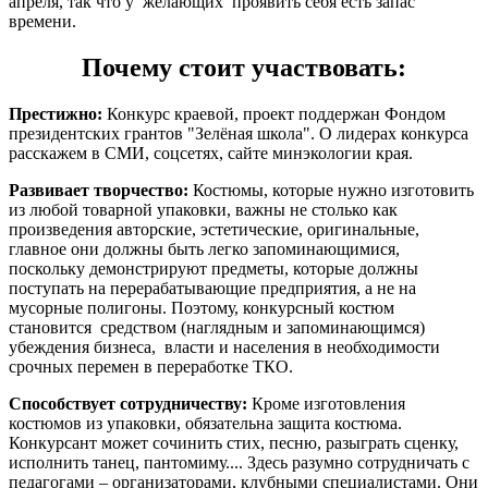
апреля, так что у желающих проявить себя есть запас
времени.
Почему стоит участвовать:
Престижно:
Конкурс краевой, проект поддержан Фондом
президентских грантов "Зелёная школа". О лидерах конкурса
расскажем в СМИ, соцсетях, сайте минэкологии края.
Развивает творчество:
Костюмы, которые нужно изготовить
из любой товарной упаковки, важны не столько как
произведения авторские, эстетические, оригинальные,
главное они должны быть легко запоминающимися,
поскольку демонстрируют предметы, которые должны
поступать на перерабатывающие предприятия, а не на
мусорные полигоны. Поэтому, конкурсный костюм
становится средством (наглядным и запоминающимся)
убеждения бизнеса, власти и населения в необходимости
срочных перемен в переработке ТКО.
Способствует сотрудничеству:
Кроме изготовления
костюмов из упаковки, обязательна защита костюма.
Конкурсант может сочинить стих, песню, разыграть сценку,
исполнить танец, пантомиму.... Здесь разумно сотрудничать с
педагогами – организаторами, клубными специалистами. Они