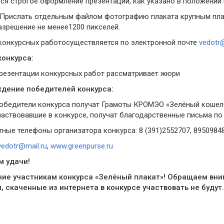
ся строгое оформление презентации, как указано в положении 
! Прислать отдельным файлом фотографию плаката крупным пл
азрешение не менее1200 пикселей.
конкурсных работосуществляется по электронной почте
vedotr@
онкурса:
резентации конкурсных работ рассматривает жюри
дение победителей конкурса:
обедители конкурса получат Грамоты КРОМЭО «Зелёный кошелё
частвовавшие в конкурсе, получат благодарственные письма по 
ные телефоны организатора конкурса: 8 (391)2552707, 89509848
vedotr@mail.ru
,
www.greenpurse.ru
 удачи!
ие участникам конкурса «Зелёный плакат»! Обращаем вним
, скаченные из интернета в конкурсе участвовать не будут.