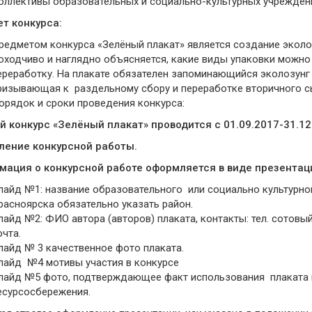
оллективы образовательных и социально-культурных учрежден
т конкурса:
редметом конкурса «Зелёный плакат» является создание экол
оходчиво и наглядно объясняется, какие виды упаковки можно 
ереработку. На плакате обязателен запоминающийся эколозунг 
ризывающая к раздельному сбору и переработке вторичного с
орядок и сроки проведения конкурса:
й конкурс «Зелёный плакат» проводится с 01.09.2017-31.12.
ение конкурсной работы.
ация о конкурсной работе оформляется в виде презентаци
лайд №1: название образовательного или социально культурного
расноярска обязательно указать район.
лайд №2: ФИО автора (авторов) плаката, контакты: тел. сотовы
очта.
лайд № 3 качественное фото плаката.
лайд №4 мотивы участия в конкурсе
лайд №5 фото, подтверждающее факт использования плаката 
есурсосбережения.