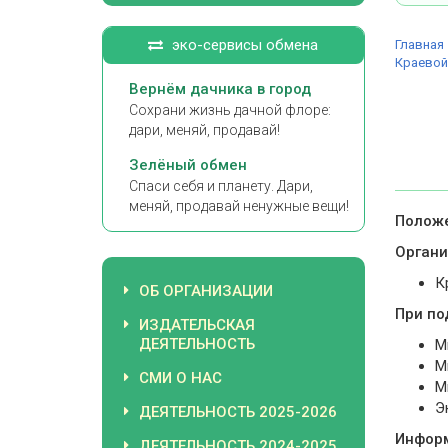
эко-сервисы обмена
Главная
Краевой
Вернём дачника в город
Сохрани жизнь дачной флоре:
дари, меняй, продавай!
Зелёный обмен
Спаси себя и планету. Дари,
меняй, продавай ненужные вещи!
Положе
Органи
К
ОБ ОРГАНИЗАЦИИ
При по
ИЗДАТЕЛЬСКАЯ
ДЕЯТЕЛЬНОСТЬ
М
М
СМИ О НАС
М
Э
ДЕЯТЕЛЬНОСТЬ 2025-2026
Инфор
ДЕЯТЕЛЬНОСТЬ 2024-2025