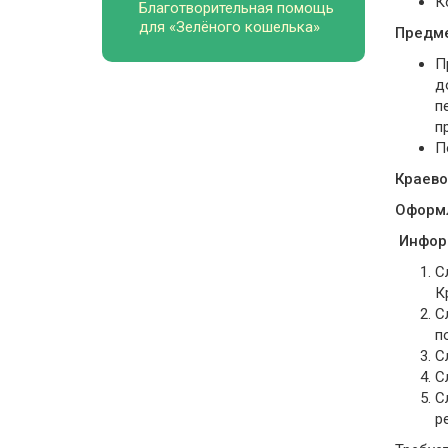
К
Благотворительная помощь
для «Зелёного кошелька»
Предме
П
д
п
п
П
Краево
Оформл
Информ
С
К
С
п
С
С
С
р