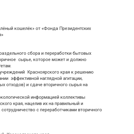
елёный кошелёк» от «Фонда Президентских
я»
раздельного сбора и переработки бытовых
торичное сырье, которое может и должно
тетам.
 учреждений Красноярского края к решению
ании эффективной наглядной агитации,
х отходов) и сдаче вторичного сырья на
 экологической информацией коллективы
кого края, нацелив их на правильный и
а сотрудничество с переработчиками вторичного