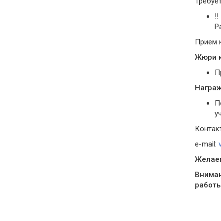
Требует
!
Р
Прием 
Жюри к
П
Награж
П
у
Контакт
e-mail:
Желаем
Вниман
работы