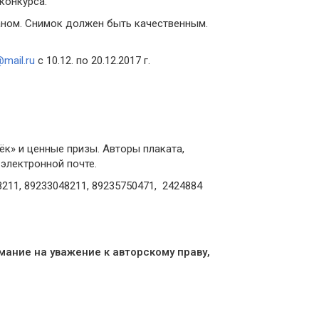
конкурса.
аном. Снимок должен быть качественным.
mail.ru
с 10.12. по 20.12.2017 г.
к» и ценные призы. Авторы плаката,
электронной почте.
211, 89233048211, 89235750471, 2424884
ание на уважение к авторскому праву,