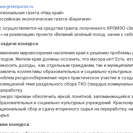
ww.greenpurse.ru
егиональная газета «Наш край»
оссийская экологическая газета «Берегиня»
с осуществляется на средства гранта, полученного КРОМЭО «З
» на реализацию проекта «Великий зелёный поход…начни с себ
 задачи конкурса:
зменение мировоззрения населения края к решению проблемы 
тходов. Жители края должны осознать, что мусора нет! Есть в
риносить доходы, как отдельным гражданам, так и муниципали
ривлечь коллективы образовательных и социально-культурных
роблем ресурсосбережения через практическое участие в созд
освященной теме раздельного сбора ТКО (твердых коммунальны
ереработку.
онкурс призван обеспечить яркой, понятной, запоминающейся
бразовательных и социально-культурных учреждений Красноярс
ациональный сбор и сдачу вторичного сырья на переработку, н
ырья.
ики конкурса: